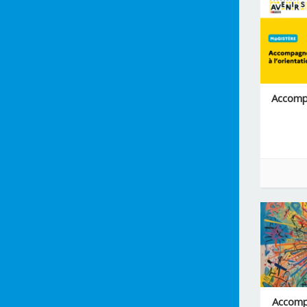
Montpellier
Nancy-Metz
Nantes
Nice
Normandie
Nouvelle-Calédonie
Accompa
ONISEP
Orleans-Tours
Paris
Poitiers
Polynésie
Reims
Rennes
Réunion
St-Pierre-Et-Miquelon
Strasbourg
Toulouse
Accompa