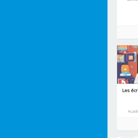
DGRH
DNE
Dijon
EFE
Educagri
Espe
Grenoble
Guadeloupe
Guyane
IH2EF
IREM
Les écr
Ifé
Lille
Limoges
Acadé
Lyon
Martinique
Mayotte