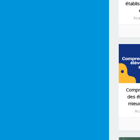
établi
Ac
Compre
des é
mieu
Ac