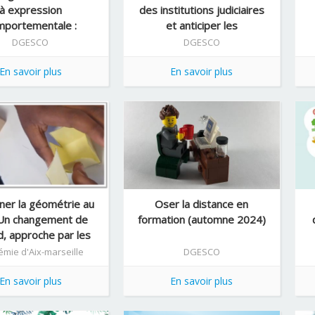
à expression
des institutions judiciaires
mportementale :
et anticiper les
mières réponses
contestations ...
DGESCO
DGESCO
En savoir plus
En savoir plus
ner la géométrie au
Oser la distance en
 Un changement de
formation (automne 2024)
d, approche par les
trons de solides
mie d'Aix-marseille
DGESCO
En savoir plus
En savoir plus