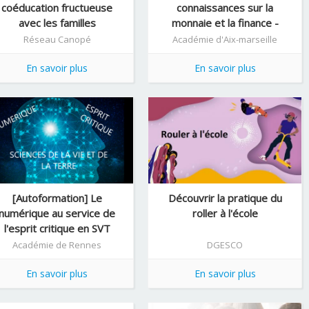
coéducation fructueuse
connaissances sur la
avec les familles
monnaie et la finance -
visioconférences
Réseau Canopé
Académie d'Aix-marseille
EN/Banque de France
En savoir plus
En savoir plus
[Autoformation] Le
Découvrir la pratique du
numérique au service de
roller à l'école
l'esprit critique en SVT
Académie de Rennes
DGESCO
En savoir plus
En savoir plus