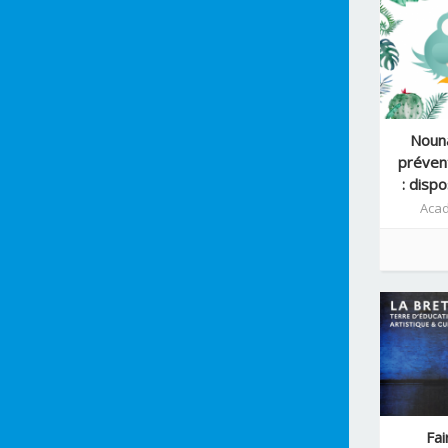
Nouna
préven
: disp
Acad
Fai