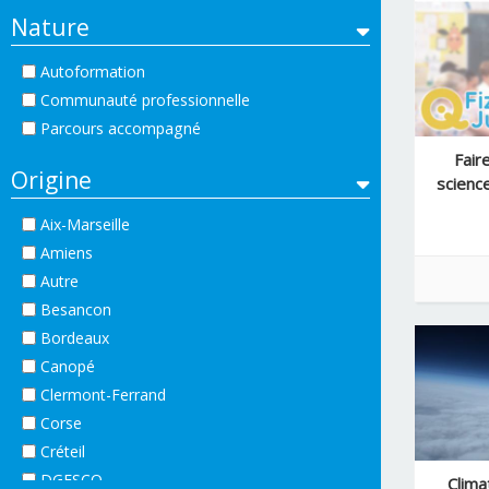
Nature
Autoformation
Communauté professionnelle
Parcours accompagné
Fair
Origine
science
Aix-Marseille
Amiens
Autre
Besancon
Bordeaux
Canopé
Clermont-Ferrand
Corse
Créteil
DGESCO
Clima