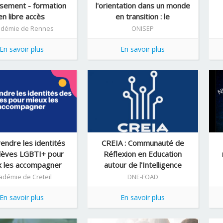
ssement - formation
l'orientation dans un monde
en libre accès
en transition : le
développement durabl ...
adémie de Rennes
ONISEP
En savoir plus
En savoir plus
ndre les identités
CREIA : Communauté de
lèves LGBTI+ pour
Réflexion en Education
x les accompagner
autour de l'Intelligence
Artificielle
adémie de Creteil
DNE-FOAD
En savoir plus
En savoir plus