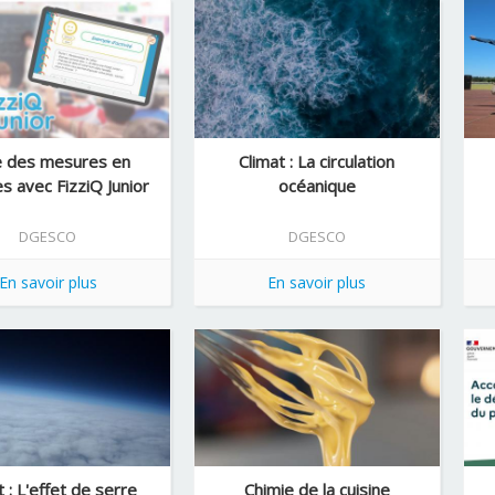
e des mesures en
Climat : La circulation
s avec FizziQ Junior
océanique
DGESCO
DGESCO
En savoir plus
En savoir plus
t : L'effet de serre
Chimie de la cuisine