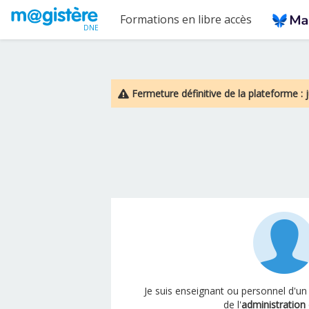
Passer au contenu principal
Formations en libre accès
DNE
Fermeture définitive de la plateforme : j
Je suis enseignant ou personnel d'un
de l'
administration 