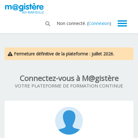
Passer au contenu principal
AIX-MARSEILLE
Non connecté. (
Connexion
)
Fermeture définitive de la plateforme : juillet 2026.
Connectez-vous à M@gistère
VOTRE PLATEFORME DE FORMATION CONTINUE