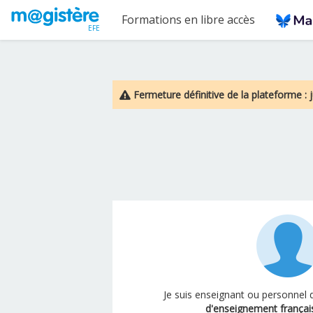
Passer au contenu principal
Formations en libre accès
EFE
Fermeture définitive de la plateforme : j
Je suis enseignant ou personnel
d'enseignement français