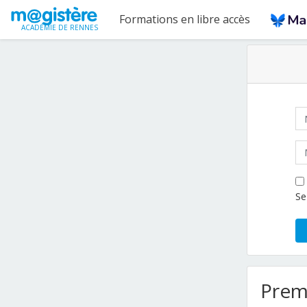
Passer au contenu principal
Formations en libre accès
ACADÉMIE DE RENNES
No
Mo
Se
Premi