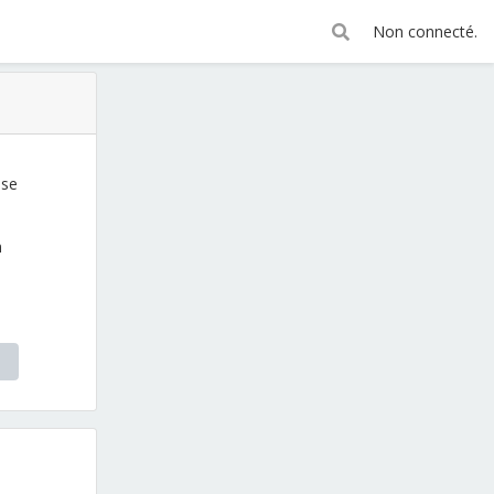
Non connecté.
sse
n