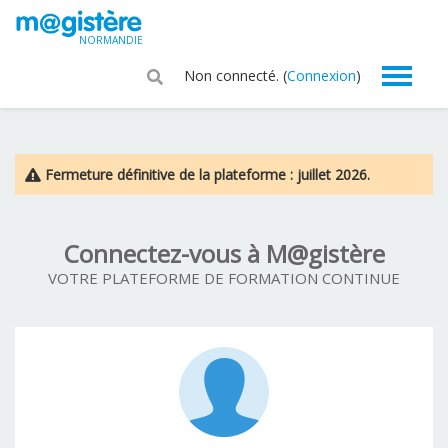
Passer au contenu principal
NORMANDIE
Non connecté. (
Connexion
)
Fermeture définitive de la plateforme : juillet 2026.
Connectez-vous à M@gistère
VOTRE PLATEFORME DE FORMATION CONTINUE